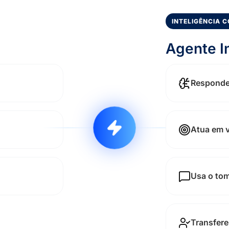
INTELIGÊNCIA C
Agente I
Responde
Atua em 
Usa o tom
Transfere