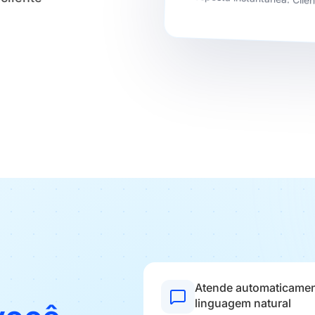
Resposta instantânea. Clien
Atende automaticame
linguagem natural