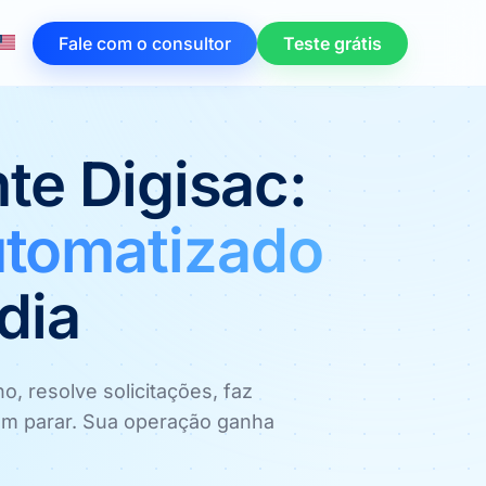
Fale com o consultor
Teste grátis
te Digisac:
utomatizado
dia
 resolve solicitações, faz
m parar. Sua operação ganha