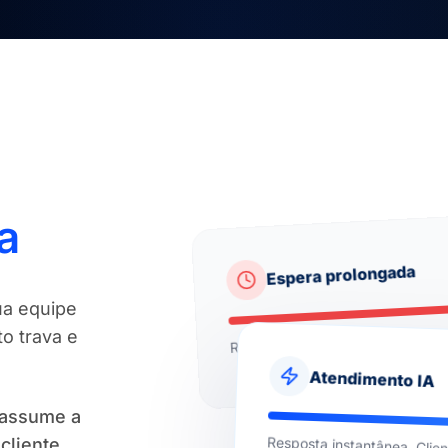
a
Espera prolongada
ua equipe
Risco alto de desistência e perd
o trava e
Atendimento IA
 assume a
cliente