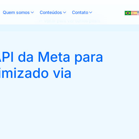
Quem somos
Conteúdos
Contato
↩ Voltar para ver outros posts
PI da Meta para
imizado via