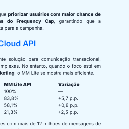
egue
priorizar usuários com maior chance de
as do Frequency Cap
, garantindo que a
a para a campanha.
Cloud API
te solução para comunicação transacional,
omplexas. No entanto, quando o foco está em
keting
, o MM Lite se mostra mais eficiente.
MM Lite API
Variação
100%
—
83,8%
+5,7 p.p.
58,1%
+0,8 p.p.
21,3%
+2,5 p.p.
estes com mais de 12 milhões de mensagens de