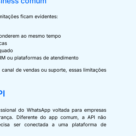
siness comum
mitações ficam evidentes:
o
esponderem ao mesmo tempo
icas
equado
CRM ou plataformas de atendimento
 canal de vendas ou suporte, essas limitações
PI
issional do WhatsApp voltada para empresas
urança. Diferente do app comum, a API não
recisa ser conectada a uma plataforma de