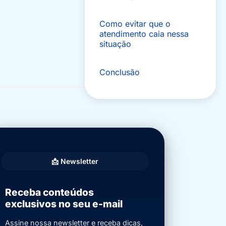
Como evitar que o
atendimento caia nessa
situação
Conclusão
📩 Newsletter
Receba conteúdos
exclusivos no seu e-mail
Assine nossa newsletter e receba dicas,