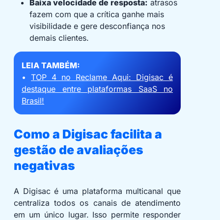
Baixa velocidade de resposta:
atrasos
fazem com que a crítica ganhe mais
visibilidade e gere desconfiança nos
demais clientes.
LEIA TAMBÉM:
•
TOP 4 no Reclame Aqui: Digisac é
destaque entre plataformas SaaS no
Brasil!
Como a Digisac facilita a
gestão de avaliações
negativas
A Digisac é uma plataforma multicanal que
centraliza todos os canais de atendimento
em um único lugar. Isso permite responder