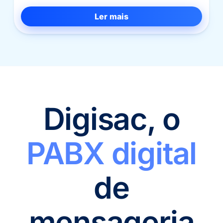
Ler mais
Digisac, o
PABX digital
de
mensageria