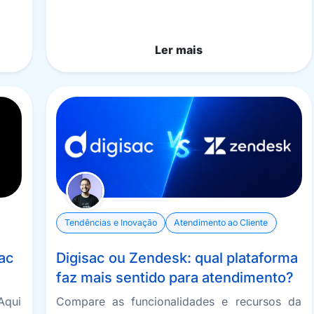
Ler mais
Tendências e Inovação
Atendimento ao Cliente
ac
Digisac ou Zendesk: qual plataforma
s
faz mais sentido para atendimento?
Aqui
Compare as funcionalidades e recursos da