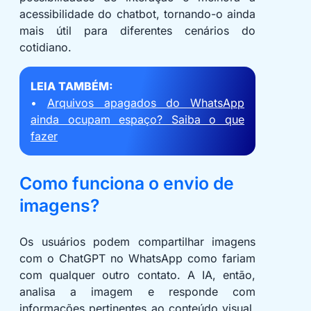
acessibilidade do chatbot, tornando-o ainda
mais útil para diferentes cenários do
cotidiano.
LEIA TAMBÉM:
•
Arquivos apagados do WhatsApp
ainda ocupam espaço? Saiba o que
fazer
Como funciona o envio de
imagens?
Os usuários podem compartilhar imagens
com o ChatGPT no WhatsApp como fariam
com qualquer outro contato. A IA, então,
analisa a imagem e responde com
informações pertinentes ao conteúdo visual.