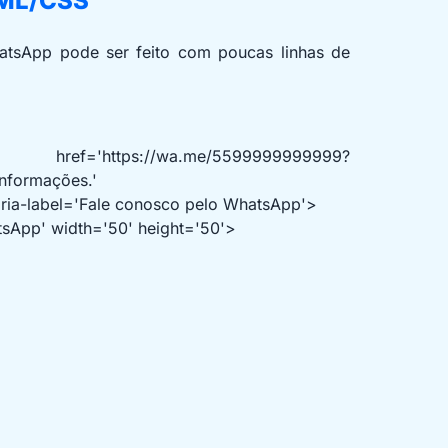
TML/CSS
hatsApp pode ser feito com poucas linhas de
a.me/5599999999999?
nformações.'
aria-label='Fale conosco pelo WhatsApp'>
sApp' width='50' height='50'>