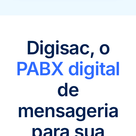
Digisac, o
PABX digital
de
mensageria
para sua