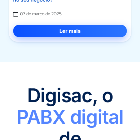
07 de março de 2025
Ler mais
Digisac, o
PABX digital
de