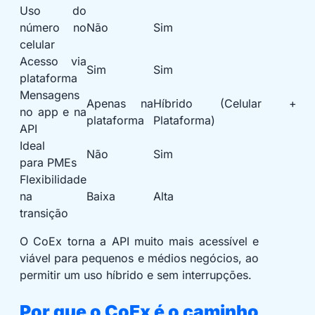
Uso do
número no
Não
Sim
celular
Acesso via
Sim
Sim
plataforma
Mensagens
Apenas na
Híbrido (Celular +
no app e na
plataforma
Plataforma)
API
Ideal
Não
Sim
para PMEs
Flexibilidade
na
Baixa
Alta
transição
O CoEx torna a API muito mais acessível e
viável para pequenos e médios negócios, ao
permitir um uso híbrido e sem interrupções.
Por que o CoEx é o caminho