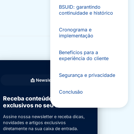
BSUID: garantindo
continuidade e histórico
Cronograma e
implementação
Benefícios para a
experiência do cliente
Segurança e privacidade
📩 Newsletter
Conclusão
Receba conteúdos
exclusivos no seu e-mail
Assine nossa newsletter e receba dicas,
novidades e artigos exclusivos
diretamente na sua caixa de entrada.