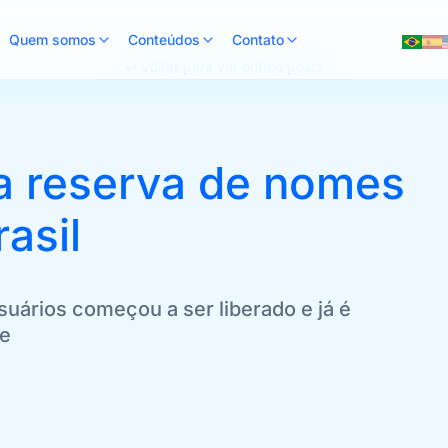
Quem somos
Conteúdos
Contato
↩ Voltar para ver outros posts
a reserva de nomes
asil
uários começou a ser liberado e já é
me