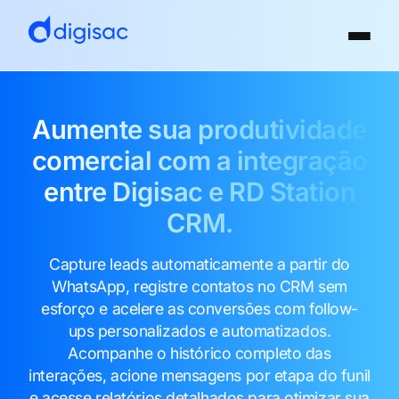
Aumente sua produtividade
comercial com a integração
entre Digisac e RD Station
CRM.
Capture leads automaticamente a partir do
WhatsApp, registre contatos no CRM sem
esforço e acelere as conversões com follow-
ups personalizados e automatizados.
Acompanhe o histórico completo das
interações, acione mensagens por etapa do funil
e acesse relatórios detalhados para otimizar sua