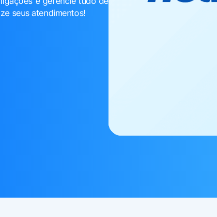
 ligações e gerencie tudo de
lize seus atendimentos!