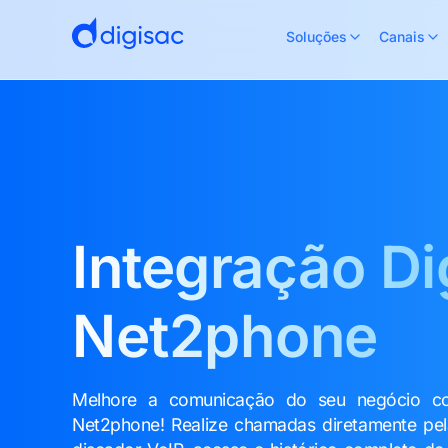
Soluções
Canais
Integração Di
Net2phone
Melhore a comunicação do seu negócio co
Net2phone! Realize chamadas diretamente pel