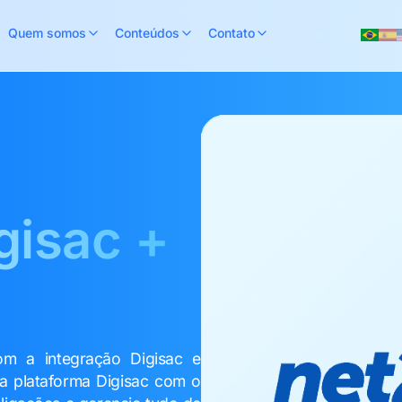
Quem somos
Conteúdos
Contato
gisac +
m a integração Digisac e
a plataforma Digisac com o