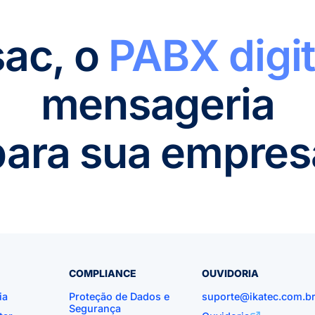
sac, o
PABX digit
mensageria
para sua empres
COMPLIANCE
OUVIDORIA
ia
Proteção de Dados e
suporte@ikatec.com.b
Segurança