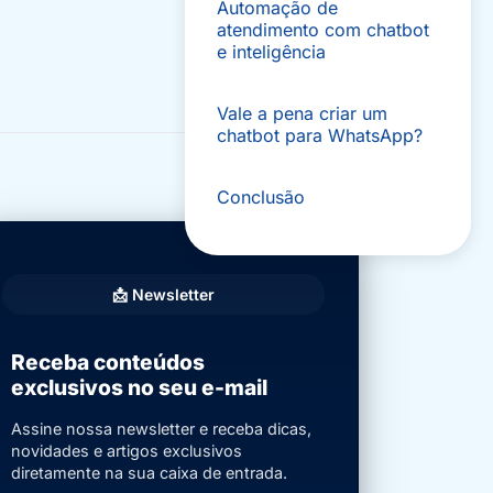
Automação de
atendimento com chatbot
e inteligência
Vale a pena criar um
chatbot para WhatsApp?
Conclusão
📩 Newsletter
Receba conteúdos
exclusivos no seu e-mail
Assine nossa newsletter e receba dicas,
novidades e artigos exclusivos
diretamente na sua caixa de entrada.