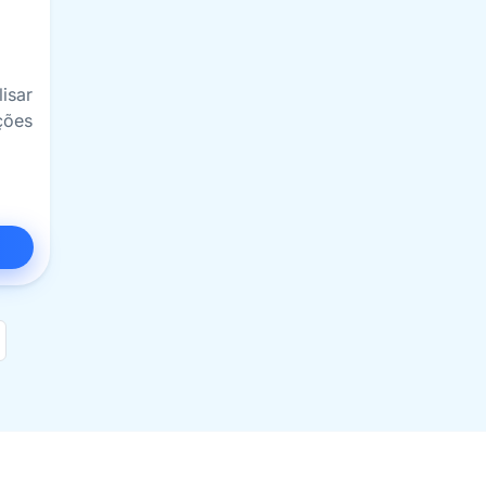
isar
ões