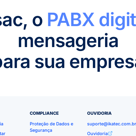
sac, o
PABX digit
mensageria
para sua empres
COMPLIANCE
OUVIDORIA
ia
Proteção de Dados e
suporte@ikatec.com.b
Segurança
tar
Ouvidoria