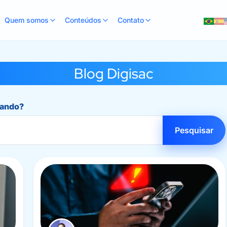
Quem somos
Conteúdos
Contato
Blog Digisac
rando?
Pesquisar