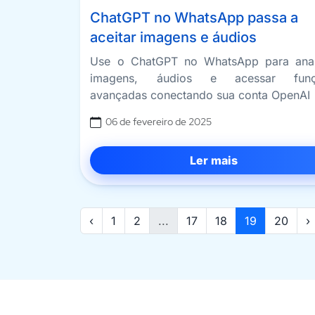
ChatGPT no WhatsApp passa a
aceitar imagens e áudios
Use o ChatGPT no WhatsApp para anal
imagens, áudios e acessar funç
avançadas conectando sua conta OpenAI
06 de fevereiro de 2025
Ler mais
‹
1
2
...
17
18
19
20
›