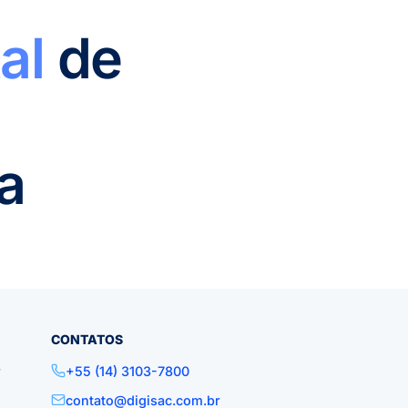
al
de
a
CONTATOS
r
+55 (14) 3103-7800
contato@digisac.com.br