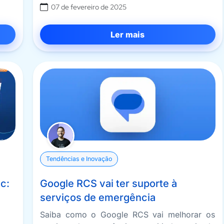
07 de fevereiro de 2025
Ler mais
Tendências e Inovação
c:
Google RCS vai ter suporte à
serviços de emergência
Saiba como o Google RCS vai melhorar os