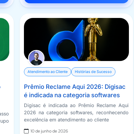
Atendimento ao Cliente
Histórias de Sucesso
o
Prêmio Reclame Aqui 2026: Digisac
é indicada na categoria softwares
Digisac é indicada ao Prêmio Reclame Aqui
2026 na categoria softwares, reconhecendo
asso
excelência em atendimento ao cliente
rupo
10 de junho de 2026