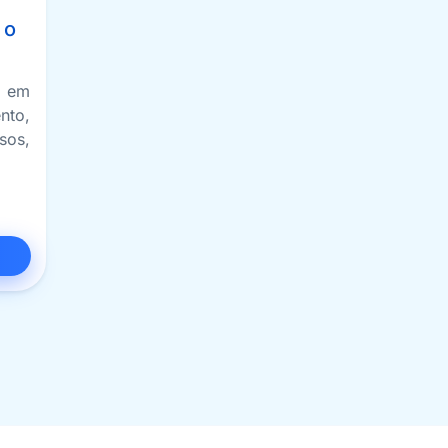
 o
p em
nto,
sos,