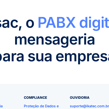
sac, o
PABX digit
mensageria
para sua empres
COMPLIANCE
OUVIDORIA
ia
Proteção de Dados e
suporte@ikatec.com.b