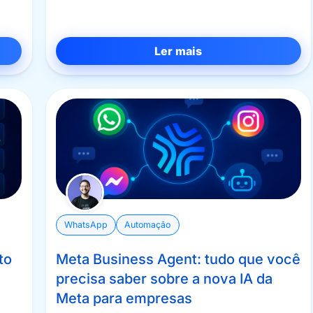
Ler mais
WhatsApp
Automação
to
Meta Business Agent: tudo que você
precisa saber sobre a nova IA da
Meta para empresas