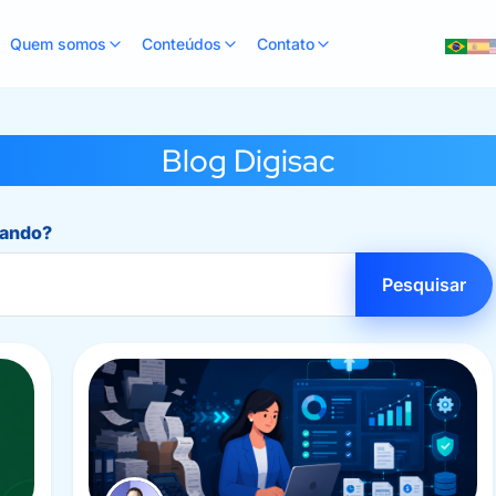
Quem somos
Conteúdos
Contato
Blog Digisac
rando?
Pesquisar