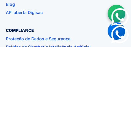
Blog
API aberta Digisac
COMPLIANCE
Proteção de Dados e Segurança
Política de Chatbot e Inteligência Artificial
Política de Privacidade
Aviso de Privacidade
Termos de Uso
Código de Ética
Política Anticorrupção
Políticas da Meta
OUVIDORIA
suporte@ikatec.com.br
Ouvidoria