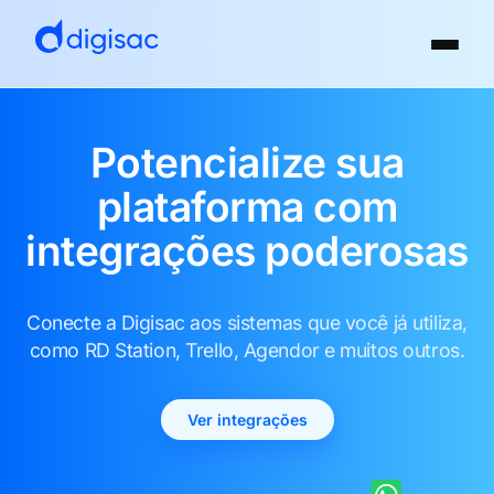
Potencialize sua
plataforma com
integrações poderosas
Conecte a Digisac aos sistemas que você já utiliza,
como RD Station, Trello, Agendor e muitos outros.
Ver integrações